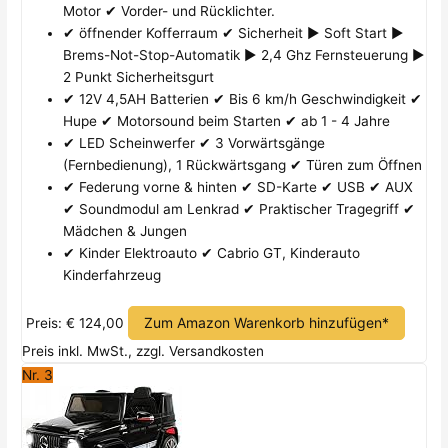
Motor ✔ Vorder- und Rücklichter.
✔ öffnender Kofferraum ✔ Sicherheit ► Soft Start ►
Brems-Not-Stop-Automatik ► 2,4 Ghz Fernsteuerung ►
2 Punkt Sicherheitsgurt
✔ 12V 4,5AH Batterien ✔ Bis 6 km/h Geschwindigkeit ✔
Hupe ✔ Motorsound beim Starten ✔ ab 1 - 4 Jahre
✔ LED Scheinwerfer ✔ 3 Vorwärtsgänge
(Fernbedienung), 1 Rückwärtsgang ✔ Türen zum Öffnen
✔ Federung vorne & hinten ✔ SD-Karte ✔ USB ✔ AUX
✔ Soundmodul am Lenkrad ✔ Praktischer Tragegriff ✔
Mädchen & Jungen
✔ Kinder Elektroauto ✔ Cabrio GT, Kinderauto
Kinderfahrzeug
Zum Amazon Warenkorb hinzufügen*
Preis: € 124,00
Preis inkl. MwSt., zzgl. Versandkosten
Nr. 3