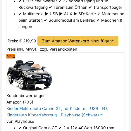
✔ LED Scheinwerfer ✔ 3x Vorwärtsgang und 1x
Rückwärtsgang ✔ Türen zum Öffnen ✔ Transportbügel
✔ Multimedia ► USB ► AUX ► SD-Karte ✔ Motorsound
beim Starten ✔ Soundmodul am Lenkrad ✔ Mädchen &
Jungen
Zum Amazon Warenkorb hinzufügen*
Preis: € 219,99
Preis inkl. MwSt., zzgl. Versandkosten
Nr. 2
Kundenbewertungen
Amazon (703)
Kinder Elektroauto Cabrio GT, für Kinder mit USB LED,
Kinderauto Kinderfahrzeug - Playhouse (Schwarz)*
von Playhouse
✔ Original Cabrio GT ✔ 2 x 12V 40Watt 16000 rpm