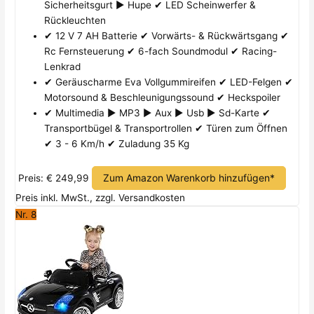
Sicherheitsgurt ► Hupe ✔ LED Scheinwerfer &
Rückleuchten
✔ 12 V 7 AH Batterie ✔ Vorwärts- & Rückwärtsgang ✔
Rc Fernsteuerung ✔ 6-fach Soundmodul ✔ Racing-
Lenkrad
✔ Geräuscharme Eva Vollgummireifen ✔ LED-Felgen ✔
Motorsound & Beschleunigungssound ✔ Heckspoiler
✔ Multimedia ► MP3 ► Aux ► Usb ► Sd-Karte ✔
Transportbügel & Transportrollen ✔ Türen zum Öffnen
✔ 3 - 6 Km/h ✔ Zuladung 35 Kg
Zum Amazon Warenkorb hinzufügen*
Preis: € 249,99
Preis inkl. MwSt., zzgl. Versandkosten
Nr. 8