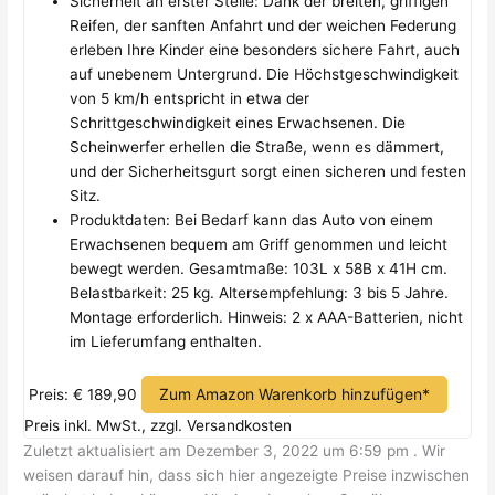
Sicherheit an erster Stelle: Dank der breiten, griffigen
Reifen, der sanften Anfahrt und der weichen Federung
erleben Ihre Kinder eine besonders sichere Fahrt, auch
auf unebenem Untergrund. Die Höchstgeschwindigkeit
von 5 km/h entspricht in etwa der
Schrittgeschwindigkeit eines Erwachsenen. Die
Scheinwerfer erhellen die Straße, wenn es dämmert,
und der Sicherheitsgurt sorgt einen sicheren und festen
Sitz.
Produktdaten: Bei Bedarf kann das Auto von einem
Erwachsenen bequem am Griff genommen und leicht
bewegt werden. Gesamtmaße: 103L x 58B x 41H cm.
Belastbarkeit: 25 kg. Altersempfehlung: 3 bis 5 Jahre.
Montage erforderlich. Hinweis: 2 x AAA-Batterien, nicht
im Lieferumfang enthalten.
Zum Amazon Warenkorb hinzufügen*
Preis: € 189,90
Preis inkl. MwSt., zzgl. Versandkosten
Zuletzt aktualisiert am Dezember 3, 2022 um 6:59 pm . Wir
weisen darauf hin, dass sich hier angezeigte Preise inzwischen