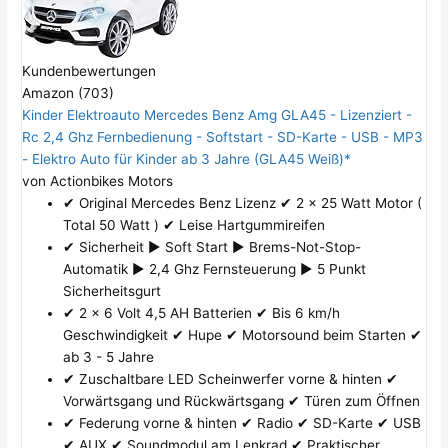
Kundenbewertungen
Amazon (703)
Kinder Elektroauto Mercedes Benz Amg GLA45 - Lizenziert -
Rc 2,4 Ghz Fernbedienung - Softstart - SD-Karte - USB - MP3
- Elektro Auto für Kinder ab 3 Jahre (GLA45 Weiß)*
von Actionbikes Motors
✔ Original Mercedes Benz Lizenz ✔ 2 x 25 Watt Motor (
Total 50 Watt ) ✔ Leise Hartgummireifen
✔ Sicherheit ► Soft Start ► Brems-Not-Stop-
Automatik ► 2,4 Ghz Fernsteuerung ► 5 Punkt
Sicherheitsgurt
✔ 2 x 6 Volt 4,5 AH Batterien ✔ Bis 6 km/h
Geschwindigkeit ✔ Hupe ✔ Motorsound beim Starten ✔
ab 3 - 5 Jahre
✔ Zuschaltbare LED Scheinwerfer vorne & hinten ✔
Vorwärtsgang und Rückwärtsgang ✔ Türen zum Öffnen
✔ Federung vorne & hinten ✔ Radio ✔ SD-Karte ✔ USB
✔ AUX ✔ Soundmodul am Lenkrad ✔ Praktischer