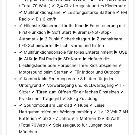
( Total 70 Watt ) ✔ 2,4 Ghz ferngesteuertes Kinderauto
✔ Multifunktionspanel ✔ Leistungsstarke Batterie ✔ FM
Radio ✔ Bis 6 km/h
✔ Höchste Sicherheit für Ihr Kind ► Fernsteuerung mit
First-Funktion ► Soft Start ► Brems-Not-Stop-
Automatik ► 2 Punkt Sicherheitsgurt ► Zuschaltbare
LED Scheinwerfer ► Licht vorne und hinten
✔ Multifunktionsconsole für tolles Entertainment ► USB
► AUX ► FM Radio ► SD-Karte ► einfach die
Lieblingslieder oder Hörbücher Ihrer Kids abspielen ✔
Motorsound beim Starten ✔ Für Indoor und Outdoor
✔ Komfortable Federung vorne & hinten für jeden
Untergrund ✔ Vorwärtsgang und Rückwärtsgang ✔ 1 -
Sitzer ✔ Türen zum Öffnen für einfaches Einsteigen ✔
Praktischer Tragegriff ✔ 35 kg Zuladung
✔ Soundmodul am Lenkrad ✔ Hupe ✔ Leise
Hartgummireifen mit Weichgummiring ✔ 1 x 12 Volt 7 AH
Batterien ✔ ab 3 - 7 Jahre ✔ 2 Motoren 12V 35Watt
(Total 70Watt) ✔ Spielzeugauto für Jungen oder
Mädchen