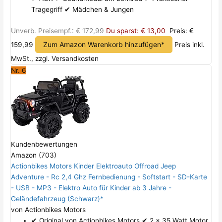
Tragegriff ✔ Mädchen & Jungen
Unverb. Preisempf.: € 172,99
Du sparst: € 13,00
Preis: €
Zum Amazon Warenkorb hinzufügen*
159,99
Preis inkl.
MwSt., zzgl. Versandkosten
Nr. 6
Kundenbewertungen
Amazon (703)
Actionbikes Motors Kinder Elektroauto Offroad Jeep
Adventure - Rc 2,4 Ghz Fernbedienung - Softstart - SD-Karte
- USB - MP3 - Elektro Auto für Kinder ab 3 Jahre -
Geländefahrzeug (Schwarz)*
von Actionbikes Motors
✔ Original von Actionbikes Motors ✔ 2 x 35 Watt Motor